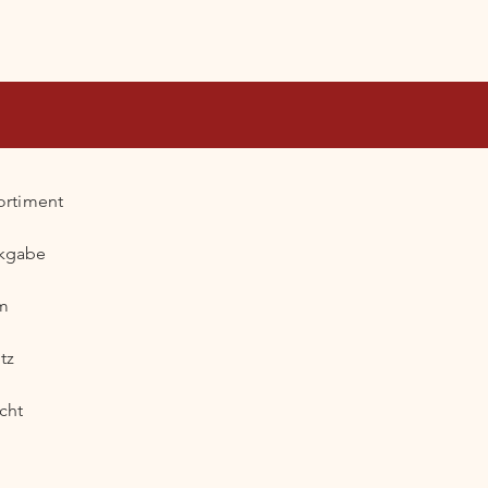
ortiment
ckgabe
m
tz
cht