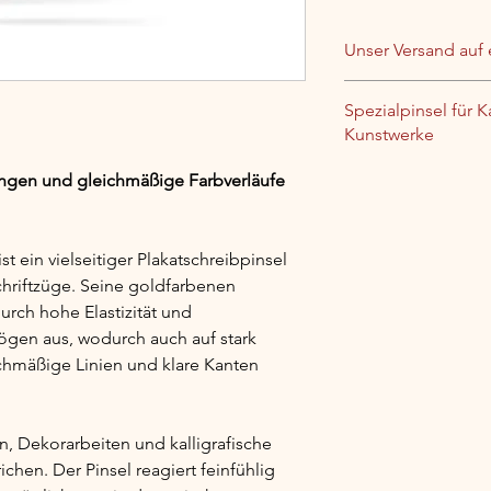
Unser Versand auf 
Lieferung inn
Spezialpinsel für K
und internati
Kunstwerke
Lieferzeit De
Werktage
Die Auswahl und Ent
ungen und gleichmäßige Farbverläufe 
Versandkosten
Kalligraphiepinsel w
Bestellwert
Zusammenarbeit mit 
Versand mit D
Schriftenkünstler, pro
Sendungsver
 ist ein vielseitiger Plakatschreibpinsel 
entstehen Pinsel, di
hriftzüge. Seine goldfarbenen 
Ihnen Präzision, Kont
Weitere Details zu Ve
urch hohe Elastizität und 
Gestaltung ermöglic
Lieferungen und Eige
gen aus, wodurch auch auf stark 
unserer 
Versandrichtl
hmäßige Linien und klare Kanten 
en, Dekorarbeiten und kalligrafische 
hen. Der Pinsel reagiert feinfühlig 