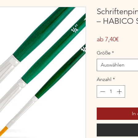
Schriftenpi
– HABICO S
Sale-
ab
7,40€
Preis
Größe
*
Auswählen
Anzahl
*
In