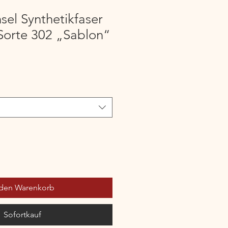
nsel Synthetikfaser
orte 302 „Sablon“
 den Warenkorb
Sofortkauf